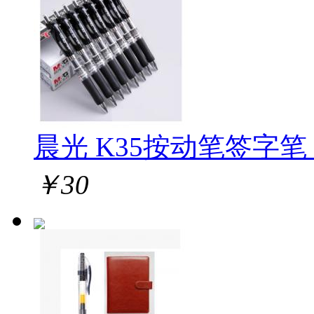
晨光 K35按动笔签字笔 1
￥
30