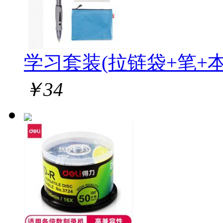
学习套装(拉链袋+笔+本
￥
34