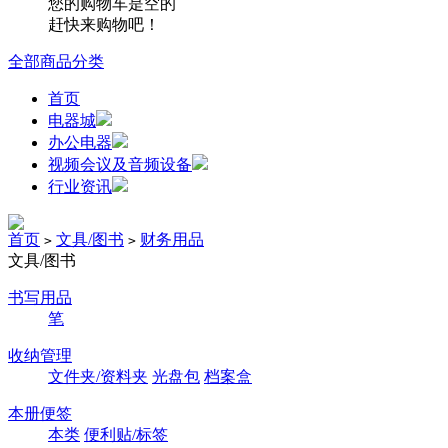
您的购物车是空的
赶快来购物吧！
全部商品分类
首页
电器城
办公电器
视频会议及音频设备
行业资讯
首页
文具/图书
财务用品
>
>
文具/图书
书写用品
笔
收纳管理
文件夹/资料夹
光盘包
档案盒
本册便签
本类
便利贴/标签