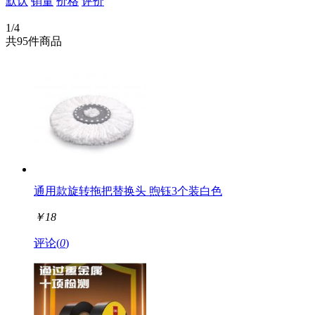
默认
销量
价格
评价
英雄
旗牌
1/4
vivo
共95件商品
西玛（SIMA）
富光
标致
江心
双鹿
博大
小猫
通用款旋转拖把替换头 煦钰3个装白色
￥
18
评论(
0
)