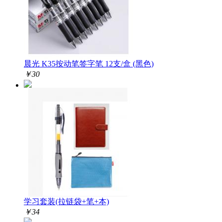
晨光 K35按动笔签字笔 12支/盒 (黑色)
￥
30
学习套装(拉链袋+笔+本)
￥
34