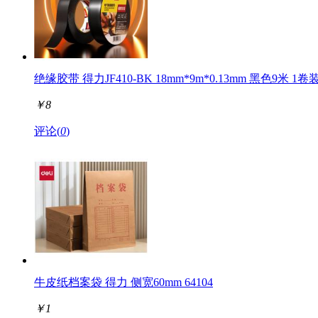
绝缘胶带 得力JF410-BK 18mm*9m*0.13mm 黑色9米 1卷
￥
8
评论(
0
)
牛皮纸档案袋 得力 侧宽60mm 64104
￥
1