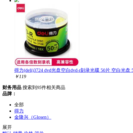
得力(deli)3724 dvd光盘空白dvd-r刻录光碟 50片 空白光盘 5
￥
119
财务用品
搜索到
95
件相关商品
品牌：
全部
得力
金隆兴（Glosen）
西玛（SIMAA）
展开
康艺（KANGYI）