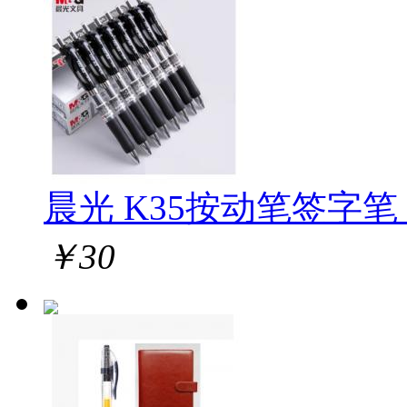
晨光 K35按动笔签字笔 1
￥
30