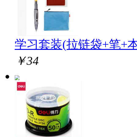
学习套装(拉链袋+笔+本
￥
34