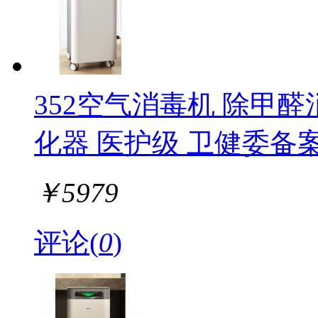
352空气消毒机 除甲
化器 医护级 卫健委备案 
￥
5979
评论(
0
)