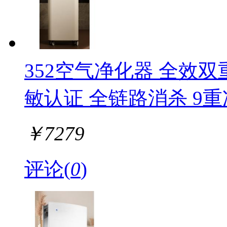
352空气净化器 全效
敏认证 全链路消杀 9重
￥
7279
评论(
0
)