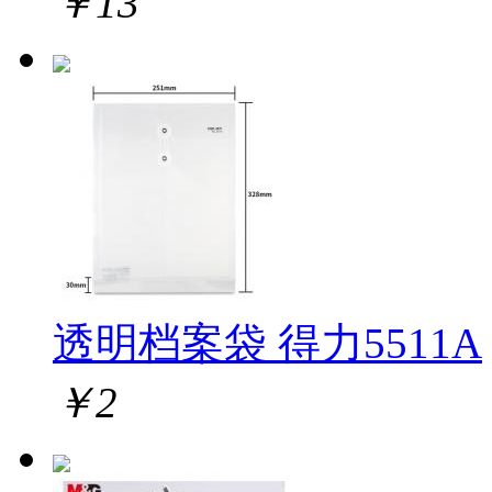
￥
13
透明档案袋 得力5511A
￥
2