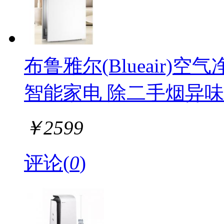
布鲁雅尔(Blueair)
智能家电 除二手烟异味 
￥
2599
评论(
0
)