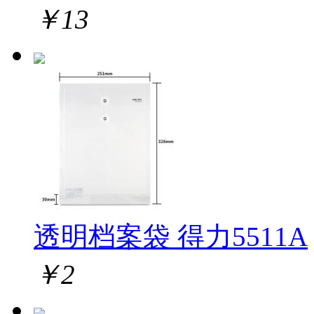
￥
13
透明档案袋 得力5511A
￥
2