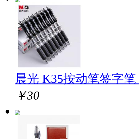
晨光 K35按动笔签字笔 1
￥
30