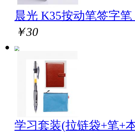
晨光 K35按动笔签字笔 1
￥
30
学习套装(拉链袋+笔+本