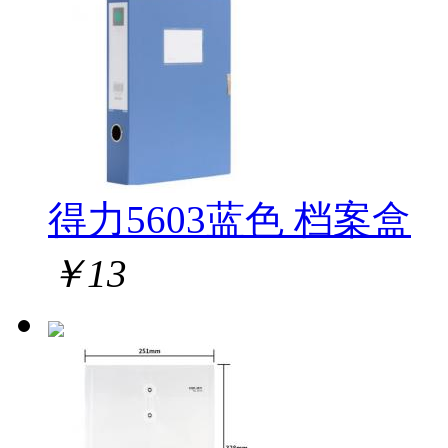
得力5603蓝色 档案盒
￥
13