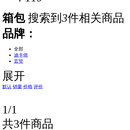
箱包
搜索到
3
件相关商品
品牌：
全部
迪卡侬
宏登
展开
默认
销量
价格
评价
1/1
共3件商品