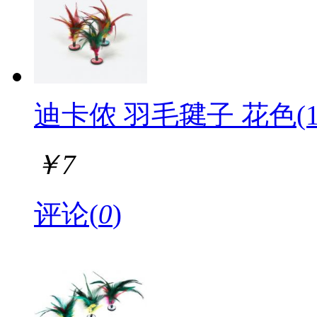
迪卡侬 羽毛毽子 花色(1
￥
7
评论(
0
)