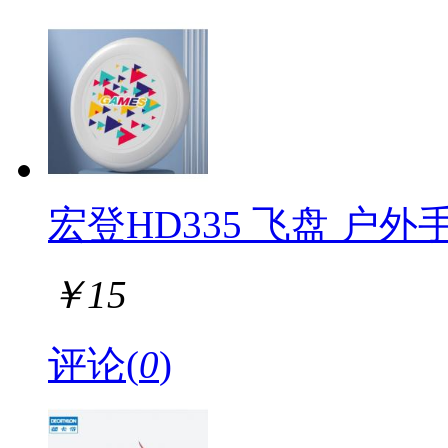
宏登HD335 飞盘 户
￥
15
评论(
0
)